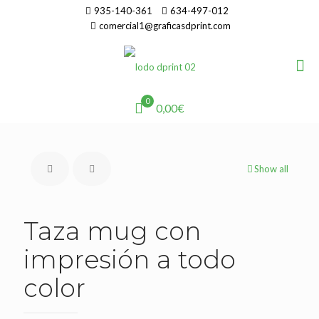
935-140-361
634-497-012
comercial1@graficasdprint.com
0
0,00€
Show all
Taza mug con
impresión a todo
color