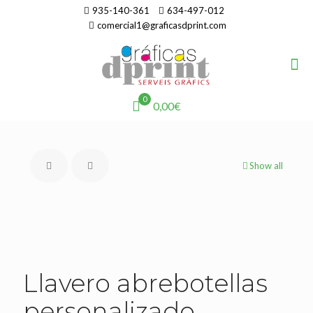
935-140-361
634-497-012
comercial1@graficasdprint.com
0
0,00€
Show all
Llavero abrebotellas
personalizado