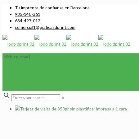
Tu imprenta de confianza en Barcelona
935-140-361
634-497-012
comercial1@graficasdprint.com
[click_to_chat]
0
0,00€
COMPRAR
✕