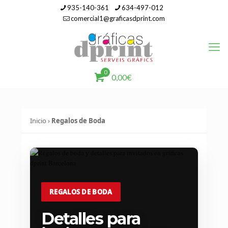
935-140-361
634-497-012
comercial1@graficasdprint.com
0
0,00€
Inicio
›
Regalos de Boda
REGALOS DE BODA
Detalles para