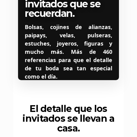
invitados que se
recuerdan.
Bolsas, cojines de alianzas,
paipays, velas, pulseras,
estuches, joyeros, figuras y
mucho más. Más de 460
referencias para que el detalle
de tu boda sea tan especial
como el día.
PEDIR POR WHATSAPP →
El detalle que los
Ver catálogo
invitados se llevan a
Llamar 93 514 03 61
casa.