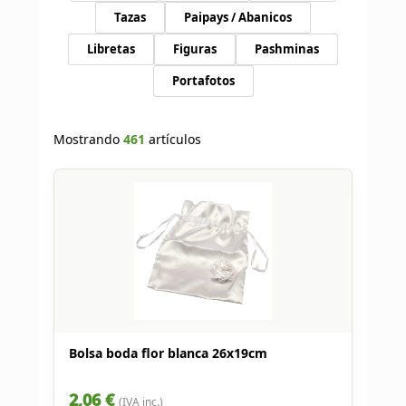
Tazas
Paipays / Abanicos
Libretas
Figuras
Pashminas
Portafotos
Mostrando
461
artículos
Bolsa boda flor blanca 26x19cm
2,06 €
(IVA inc.)