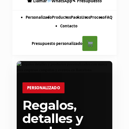
☎ Llamar
WhatsApp
✎ Presupuesto
Personalizado
Productos
Packs
Usos
Proceso
FAQ
Contacto
Presupuesto personalizado
PERSONALIZADO
Regalos,
detalles y