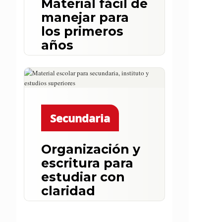
Material fácil de
manejar para
los primeros
años
Productos pensados para
practicar escritura, dibujo,
color, autonomía y
aprendizaje progresivo en
infantil y primaria.
Secundaria
Organización y
escritura para
estudiar con
claridad
Bolígrafos, correctores,
cuadernos, carpetas y