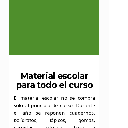
Un curso
Material escolar
ordenado
para todo el curso
empieza con
El material escolar no se compra
una buena
solo al principio de curso. Durante
el año se reponen cuadernos,
base.
bolígrafos, lápices, gomas,
carpetas, cartulinas, blocs y