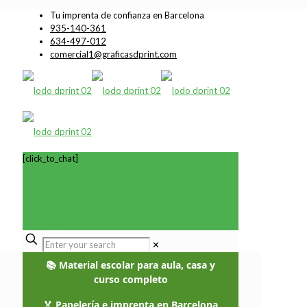
Tu imprenta de confianza en Barcelona
935-140-361
634-497-012
comercial1@graficasdprint.com
[click_to_chat]
0
0,00€
COMPRAR
✕
📚 Material escolar para aula, casa y
curso completo
🏅 Papelería e imprenta en Barcelona