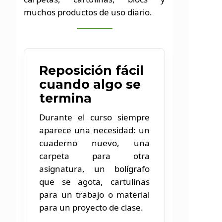
muchos productos de uso diario.
El material escolar adecuado ayuda a
escribir mejor, organizar apuntes, preparar
trabajos, estudiar con más claridad y
afrontar el curso con menos improvisación.
Reposición fácil
Desde los primeros años hasta secundaria,
cuando algo se
formación y estudio personal, cada etapa
termina
necesita productos prácticos y fáciles de
reponer.
Durante el curso siempre
Material escolar en gráficas dprint,
aparece una necesidad: un
Sant Andreu.
cuaderno nuevo, una
carpeta para otra
asignatura, un bolígrafo
que se agota, cartulinas
para un trabajo o material
para un proyecto de clase.