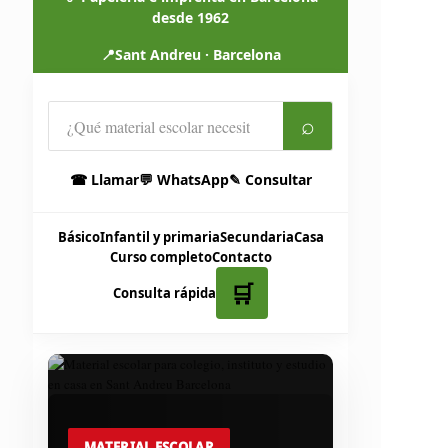
desde 1962
📍
Sant Andreu · Barcelona
⌕
☎ Llamar
💬 WhatsApp
✎ Consultar
Básico
Infantil y primaria
Secundaria
Casa
Curso completo
Contacto
🛒
Consulta rápida
MATERIAL ESCOLAR