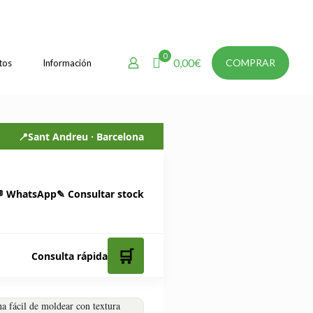
0
0,00€
COMPRAR
tos
Información
📍
Sant Andreu · Barcelona
 WhatsApp
✎ Consultar stock
🛒
Consulta rápida