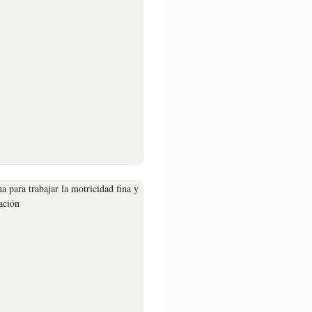
IL DE MOLDEAR
xtura suave
ra crear formas
n esfuerzo