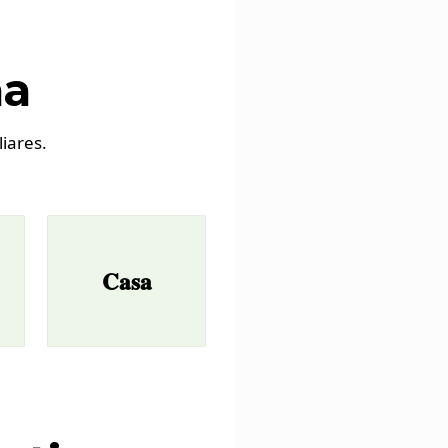
na
liares.
Casa