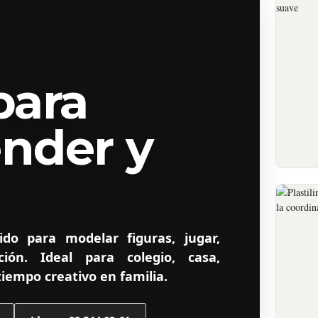
para
ender y
FÁC
Te
pa
ido para modelar figuras, jugar,
si
ión. Ideal para colegio, casa,
tiempo creativo en familia.