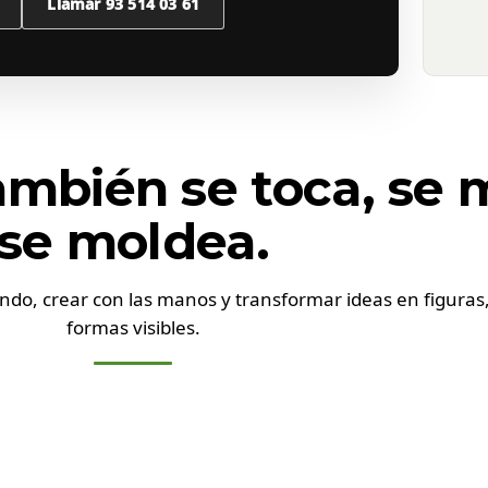
Llamar 93 514 03 61
APR
Ay
ambién se toca, se 
mo
co
se moldea.
cr
ndo, crear con las manos y transformar ideas en figuras,
formas visibles.