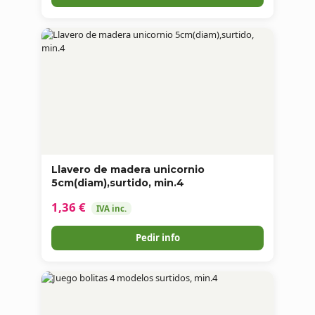
Llavero de madera unicornio
5cm(diam),surtido, min.4
1,36 €
IVA inc.
Pedir info