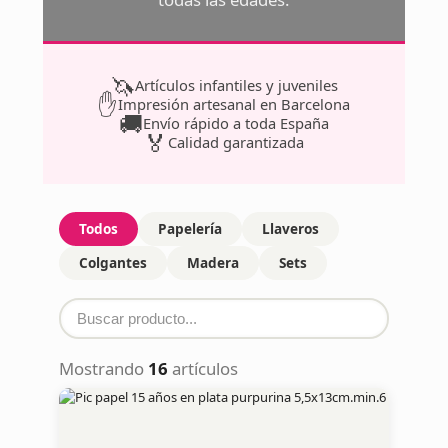
🦄
Artículos infantiles y juveniles
✋
Impresión artesanal en Barcelona
🚚
Envío rápido a toda España
🏅
Calidad garantizada
Todos
Papelería
Llaveros
Colgantes
Madera
Sets
Mostrando
16
artículos