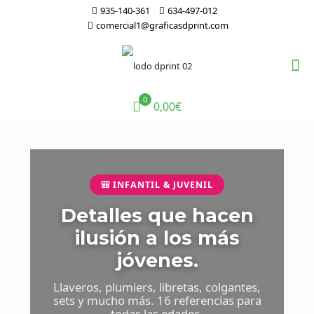
935-140-361
634-497-012
comercial1@graficasdprint.com
0
0,00€
🎒 INFANTIL & JUVENIL
Detalles que hacen
ilusión a los más
jóvenes.
Llaveros, plumiers, libretas, colgantes,
sets y mucho más. 16 referencias para
todas las edades.