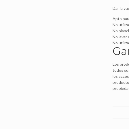
Dar la vu
Apto para
No utilizar
No planch
No lavar 
No utiliz
Ga
Los prod
todos su
los acces
producto
propiedad