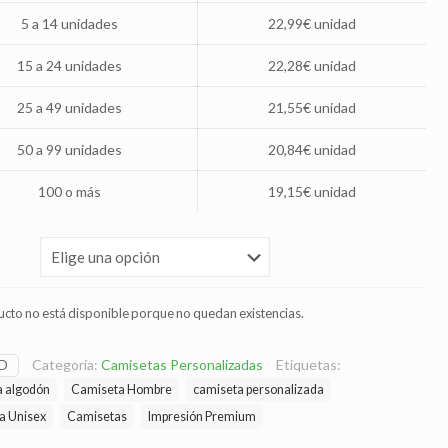
5 a 14 unidades
22,99€ unidad
15 a 24 unidades
22,28€ unidad
25 a 49 unidades
21,55€ unidad
50 a 99 unidades
20,84€ unidad
100 o más
19,15€ unidad
ucto no está disponible porque no quedan existencias.
Categoría:
Camisetas Personalizadas
Etiquetas:
D
a algodón
Camiseta Hombre
camiseta personalizada
a Unisex
Camisetas
Impresión Premium