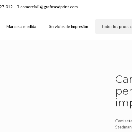
97-012
comercial1@graficasdprint.com
Marcos a medida
Servicios de Impresión
Todos los produc
Ca
per
im
Camisetas
Stedman