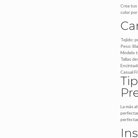
Crea tus 
color por 
Car
Tejido: p
Peso: Bla
Modelo t
Tallas de
Encintad
Casual Fi
Ti
Pr
La más al
perfectam
perfecta
In