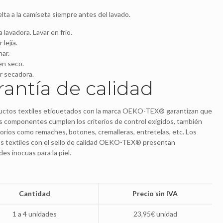
elta a la camiseta siempre antes del lavado.
 lavadora. Lavar en frío.
 lejía.
ar.
en seco.
ar secadora.
rantía de calidad
uctos textiles etiquetados con la marca OEKO-TEX® garantizan que
s componentes cumplen los criterios de control exigidos, también
orios como remaches, botones, cremalleras, entretelas, etc. Los
s textiles con el sello de calidad OEKO-TEX® presentan
es inocuas para la piel.
Cantidad
Precio sin IVA
1 a 4 unidades
23,95€ unidad