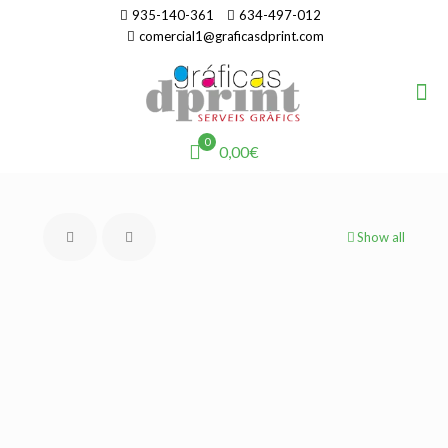
935-140-361
634-497-012
comercial1@graficasdprint.com
0
0,00€
Show all