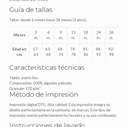
Guía de tallas
Tallas: desde 3 meses hasta 36 meses (3 años).
3
6
9
12
18
24
36
Meses
m.
m.
m.
m.
m.
m.
m.
Edad en
57-
63-
68-
74-
81-
86-
92-
cm.
63
68
74
78
86
92
98
Características técnicas
Tejido: punto liso.
Composición: 100% algodón peinado.
Gramaje: 170 g/m².
Método de impresión
Impresión digital DTG. Alta calidad. Esta impresión integra tu
diseño perfectamente en la camiseta, sin marcas. Este tipo de
impresión resiste perfectamente los lavados y su uso continuado.
Instrucciones de lavado