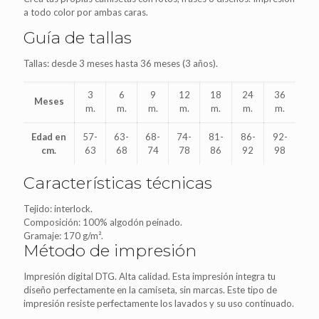
a todo color por ambas caras.
Guía de tallas
Tallas: desde 3 meses hasta 36 meses (3 años).
3
6
9
12
18
24
36
Meses
m.
m.
m.
m.
m.
m.
m.
Edad en
57-
63-
68-
74-
81-
86-
92-
cm.
63
68
74
78
86
92
98
Características técnicas
Tejido: interlock.
Composición: 100% algodón peinado.
Gramaje: 170 g/m².
Método de impresión
Impresión digital DTG. Alta calidad. Esta impresión integra tu
diseño perfectamente en la camiseta, sin marcas. Este tipo de
impresión resiste perfectamente los lavados y su uso continuado.