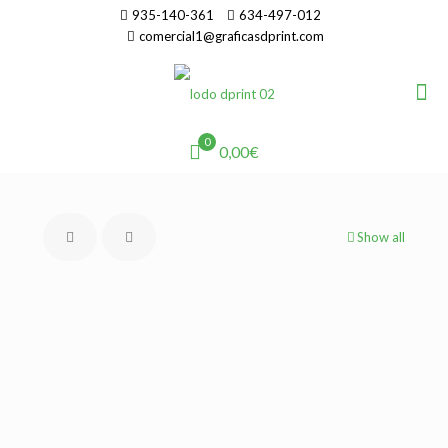
935-140-361
634-497-012
comercial1@graficasdprint.com
0
0,00€
Show all