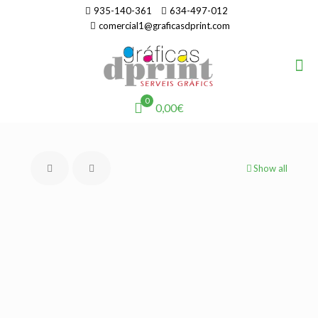
935-140-361
634-497-012
comercial1@graficasdprint.com
0
0,00€
Show all