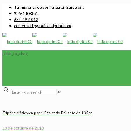
Tu imprenta de confianza en Barcelona
935-140-361
634-497-012
comercial1@graficasdprint.com
[click_to_chat]
0
0,00€
COMPRAR
✕
Tríptico clásico en papel Estucado Brillante de 135gr
13 de octubre de 2018