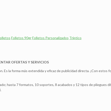
olletos
Folletos 90gr
Folletos Personalizados
Tríptico
ENTAR OFERTAS Y SERVICIOS
ión. Es la forma más extendida y eficaz de publicidad directa. ¡Con estos f
ado; hasta 7 formatos, 10 soportes, 8 acabados y 12 tipos de pliegues dif
.