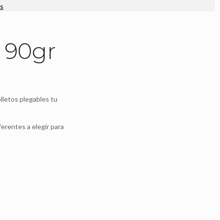
s
e 90gr
olletos plegables tu
erentes a elegir para