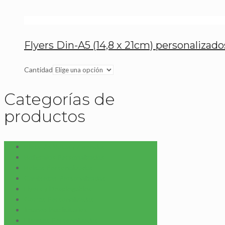
Flyers Din-A5 (14,8 x 21cm) personalizad
Cantidad
Categorías de
productos
Blocs de Notas / Agendas
Bolígrafos Personalizados
Bolsas Personalizadas
Camisetas Personalizadas
Flyers y Desplegables
Gorras Personalizadas
Imanes Publicitarios
Libretas Personalizadas