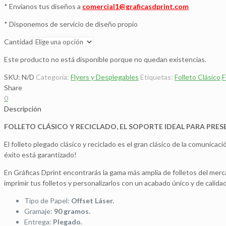
* Envíanos tus diseños a
comercial1@graficasdprint.com
* Disponemos de servicio de diseño propio
Cantidad
Este producto no está disponible porque no quedan existencias.
SKU:
N/D
Categoría:
Flyers y Desplegables
Etiquetas:
Folleto Clásico
F
Share
0
Descripción
FOLLETO CLÁSICO Y RECICLADO, EL SOPORTE IDEAL PARA PRES
El folleto plegado clásico y reciclado es el gran clásico de la comunicac
éxito está garantizado!
En Gráficas Dprint encontrarás la gama más amplia de folletos del merc
imprimir tus folletos y personalizarlos con un acabado único y de calidad
Tipo de Papel:
Offset Láser.
Gramaje:
90 gramos.
Entrega:
Plegado.