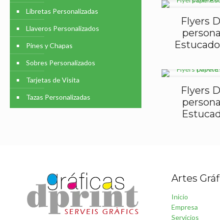
Libretas Personalizadas
Flyers D
Llaveros Personalizados
persona
Estucado 
Pines y Chapas
Sobres Personalizados
Tarjetas de Visita
Flyers D
Tazas Personalizadas
persona
Estucad
Artes Gráf
Inicio
Empresa
Servicios