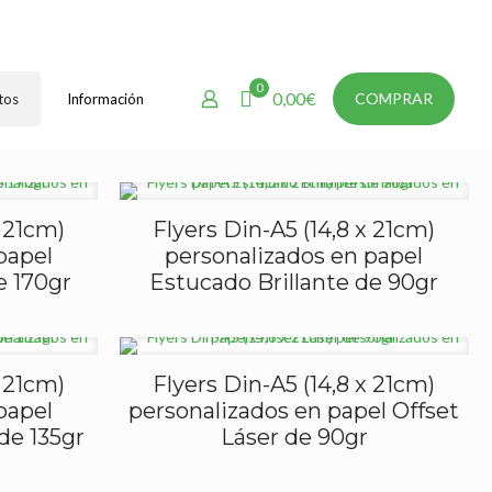
0
0,00€
COMPRAR
tos
Información
x 21cm)
Flyers Din-A5 (14,8 x 21cm)
papel
personalizados en papel
e 170gr
Estucado Brillante de 90gr
x 21cm)
Flyers Din-A5 (14,8 x 21cm)
papel
personalizados en papel Offset
de 135gr
Láser de 90gr