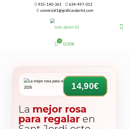
935-140-361
634-497-012
comercial1@graficasdprint.com
0
0,00€
14,90€
La
mejor rosa
para regalar
en
Sant Jordi este