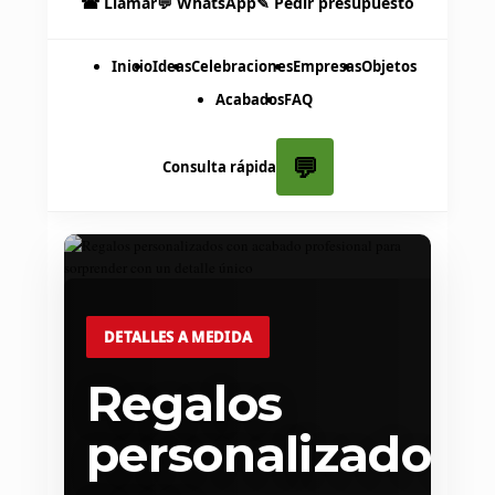
☎ Llamar
💬 WhatsApp
✎ Pedir presupuesto
Inicio
Ideas
Celebraciones
Empresas
Objetos
Acabados
FAQ
💬
Consulta rápida
DETALLES A MEDIDA
Regalos
personalizados