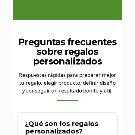
Regalos
Preguntas frecuentes
personalizados:
sobre regalos
personalizados
detalles que se
recuerdan
Respuestas rápidas para preparar mejor
tu regalo, elegir producto, definir diseño
y conseguir un resultado bonito y útil.
La categoría Regalos personalizados reúne
ideas y soluciones para crear detalles
únicos con valor emocional. La mejor
forma de regalar algo especial, pensado
¿Qué son los regalos
para emocionar y perdurar.
personalizados?